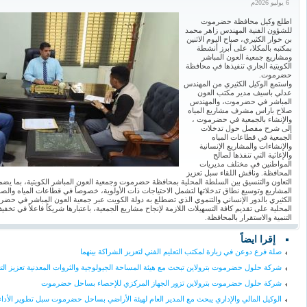
6 يوليو 2026م
اطلع وكيل محافظة حضرموت
للشؤون الفنية المهندس زاهر محمد
بن خوار الكثيري، صباح اليوم الاثنين
بمكتبه بالمكلا، على أبرز أنشطة
ومشاريع جمعية العون المباشر
الكويتية الجاري تنفيذها في محافظة
حضرموت.
واستمع الوكيل الكثيري من المهندس
عدلي باسيف مدير مكتب العون
المباشر في حضرموت، والمهندس
صلاح باراس مشرف مشاريع المياه
والإنشاء بالجمعية في حضرموت ،
إلى شرح مفصل حول تدخلات
الجمعية في قطاعات المياه
والإنشاءات والمشاريع الإنسانية
والإغاثية التي تنفذها لصالح
المواطنين في مختلف مديريات
المحافظة. وناقش اللقاء سبل تعزيز
التعاون والتنسيق بين السلطة المحلية بمحافظة حضرموت وجمعية العون المباشر الكويتية، بما يضم
المشاريع وتوسيع نطاق تدخلاتها لتشمل الاحتياجات ذات الأولوية، خصوصاً في قطاعات المياه والصحة و
الكثيري بالدور الإنساني والتنموي الذي تضطلع به دولة الكويت عبر جمعية العون المباشر في ح
المحلية على تقديم كافة التسهيلات اللازمة لإنجاح مشاريع الجمعية، باعتبارها شريكاً فاعلاً في تخف
التنمية والاستقرار بالمحافظة.
إقرا ايضاً
صلة فرع دوعن في زيارة لمكتب التعليم الفني لتعزيز الشراكة بينهما
شركة حلول حضرموت بترولاين تبحث مع هيئة المساحة الجيولوجية والثروات المعدنية تعزيز التع
شركة حلول حضرموت بترولاين تزور الجهاز المركزي للإحصاء بساحل حضرموت
الوكيل المالي والإداري يبحث مع المدير العام لهيئة الأراضي بساحل حضرموت سبل تطوير الأدا