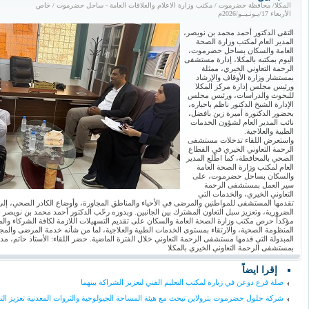
المكلا/ محافظة حضرموت / مكتب وزارة الاعلام والعلاقات العامة - ساحل حضرموت / خاص
الأربعاء 17/يـونـيــو/2026م
التقى الدكتور أحمد محمد بن نويصر،
المدير العام لمكتب وزارة الصحة
العامة والسكان بساحل حضرموت،
اليوم بمكتبه بالمكلا، إدارة مستشفى
الرحمة التعاوني الخيري، ممثلة
بمستشار وزارة الأوقاف والإرشاد
ورئيس مجلس إدارة مركز المكلا
للبحوث والدراسات، ورئيس مجلس
الإدارة الشيخ الدكتور ناظم باحباره،
بحضور الدكتورة أميرة زين بافضل،
نائب المدير العام لشؤون الخدمات
الطبية والعلاجية.
واستعرض اللقاء تدخلات مستشفى
الرحمة التعاوني الخيري في القطاع
الصحي بالمحافظة، كما اطّلع المدير
العام لمكتب وزارة الصحة العامة
والسكان بساحل حضرموت، على
سير العمل بمستشفى الرحمة
التعاوني الخيري، والخدمات التي
تقدمها المستشفى للمواطنين والمرضى في الأحياء والمناطق المجاورة، وأوضاع الكادر الصحي، إلى
الضرورية، وتعزيز سبل التعاون المشترك بين الجانبين. وبدوره رحّب الدكتور أحمد محمد بن نويصر بز
مؤكداً حرص مكتب وزارة الصحة العامة والسكان على تقديم التسهيلات اللازمة لكافة الشركاء وال
المنظومة الصحية، والارتقاء بمستوى الخدمات الطبية والعلاجية، لما من شأنه خدمة المرضى والمجت
المبذولة التي قدمها مستشفى الرحمة التعاوني خلال الفترة الماضية. حضر اللقاء: الأستاذ حاتم، مدير
بمستشفى الرحمة التعاوني الخيري بالمكلا
إقرا ايضاً
صلة فرع دوعن في زيارة لمكتب التعليم الفني لتعزيز الشراكة بينهما
شركة حلول حضرموت بترولاين تبحث مع هيئة المساحة الجيولوجية والثروات المعدنية تعزيز التع